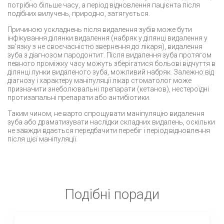
потрібно більше часу, а період відновлення пацієнта після
подібних вилучень, природно, затягується.
Причиною ускладнень після видалення зубів може бути
інфікування ділянки видалення (набряк у ділянці видалення у
зв’язку з не своєчасністю звернення до лікаря), видалення
зуба з діагнозом пародонтит. Після видалення зуба протягом
певного проміжку часу можуть зберігатися больові відчуття в
ділянці лунки видаленого зуба, можливий набряк. Залежно від
діагнозу і характеру маніпуляції лікар стоматолог може
призначити знеболювальні препарати (кетанов), нестероїдні
протизапальні препарати або антибіотики.
Таким чином, не варто спрощувати маніпуляцію видалення
зуба або драматизувати наслідки складних видалень, оскільки
не завжди вдається передбачити перебіг і період відновлення
після цієї маніпуляції.
Подібні поради