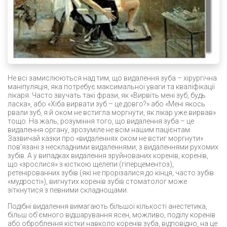
Не всі замислюються над тим, що видалення зуба – хірургічна
маніпуляція, яка потребує максимальної уваги та кваліфікації
лікаря. Часто звучать такі фрази, як «Вирвіть мені зуб, будь
ласка», або «Хіба вирвати зуб – це довго?» або «Мені якось
рвали зуб, я й оком не встигла моргнути, як лікар уже вирвав»
тощо. На жаль, розуміння того, що видалення зуба – це
видалення органу, зрозуміле не всім нашим пацієнтам.
Зазвичай казки про «видаленнях оком не встиг моргнути»
пов’язані з нескладними видаленнями, з видаленнями рухомих
зубів. А у випадках видалення зруйнованих коренів, коренів,
що «зрослися» з кісткою щелепи (гіперцементоз),
ретенірованних зубів (які не прорізалися до кінця, часто зубів
«мудрості»), вигнутих коренів зубів стоматолог може
зіткнутися з певними складнощами.
Подібні видалення вимагають більшої кількості анестетика,
більш об’ємного відшарування ясен, можливо, поділу коренів
або оброблення кістки навколо коренів зуба, відповідно, на це