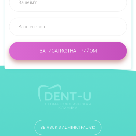
ЗВ'ЯЗОК З АДМІНІСТРАЦІЄЮ